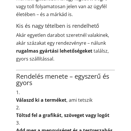
vagy toll folyamatosan jelen van az ügyfél
életében – és a márkád is.
Kis és nagy tételben is rendelhető
Akár egyetlen darabot szeretnél valakinek,
akár százakat egy rendezvényre – nálunk
rugalmas gyártási lehetőségeket
találsz,
gyors szállítással.
Rendelés menete – egyszerű és
gyors
Válaszd ki a terméket
, ami tetszik
Töltsd fel a grafikát, szöveget vagy logót
Add meg a mennyiséget és a testreszabás