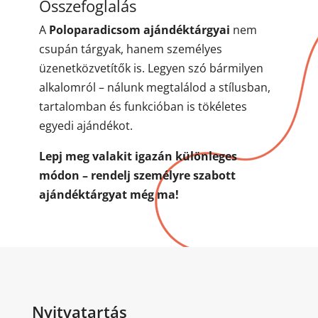
Összefoglalás
A
Poloparadicsom ajándéktárgyai
nem
csupán tárgyak, hanem személyes
üzenetközvetítők is. Legyen szó bármilyen
alkalomról – nálunk megtalálod a stílusban,
tartalomban és funkcióban is tökéletes
egyedi ajándékot.
Lepj meg valakit igazán különleges
módon – rendelj személyre szabott
ajándéktárgyat még ma!
Nyitvatartás