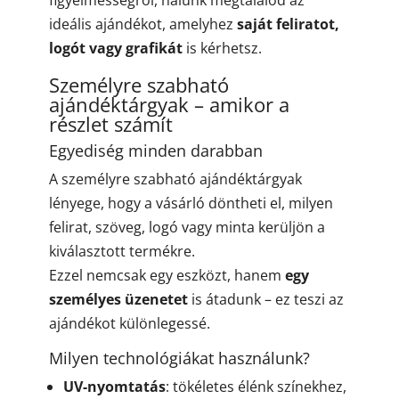
figyelmességről, nálunk megtalálod az
ideális ajándékot, amelyhez
saját feliratot,
logót vagy grafikát
is kérhetsz.
Személyre szabható
ajándéktárgyak – amikor a
részlet számít
Egyediség minden darabban
A személyre szabható ajándéktárgyak
lényege, hogy a vásárló döntheti el, milyen
felirat, szöveg, logó vagy minta kerüljön a
kiválasztott termékre.
Ezzel nemcsak egy eszközt, hanem
egy
személyes üzenetet
is átadunk – ez teszi az
ajándékot különlegessé.
Milyen technológiákat használunk?
UV-nyomtatás
: tökéletes élénk színekhez,