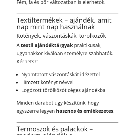
Fém, fa és bőr változatban is elérhetők.
Textiltermékek – ajándék, amit
nap mint nap használnak
Kötények, vászontáskák, törölközők
A
textil ajándéktárgyak
praktikusak,
ugyanakkor kiválóan személyre szabhatók.
Kérhetsz:
Nyomtatott vászontáskát idézettel
Hímzett kötényt névvel
Logózott törölközőt céges ajándékba
Minden darabot úgy készítünk, hogy
egyszerre legyen
hasznos és emlékezetes
.
Termoszok
és palackok –