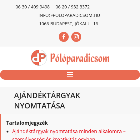
06 30 / 409 9498
06 20 / 932 3372
INFO@POLOPARADICSOM.HU
1066 BUDAPEST, JÓKAI U. 16.
AJÁNDÉKTÁRGYAK
NYOMTATÁSA
Tartalomjegyzék
Ajándéktárgyak nyomtatása minden alkalomra –
személyesség és kreativitás egyben