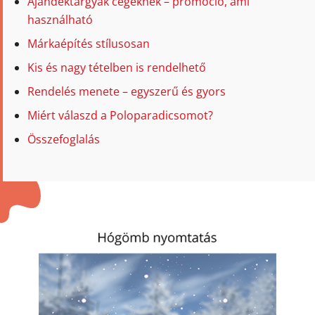
Ajándéktárgyak cégeknek – promóció, ami
használható
Márkaépítés stílusosan
Kis és nagy tételben is rendelhető
Rendelés menete – egyszerű és gyors
Miért válaszd a Poloparadicsomot?
Összefoglalás