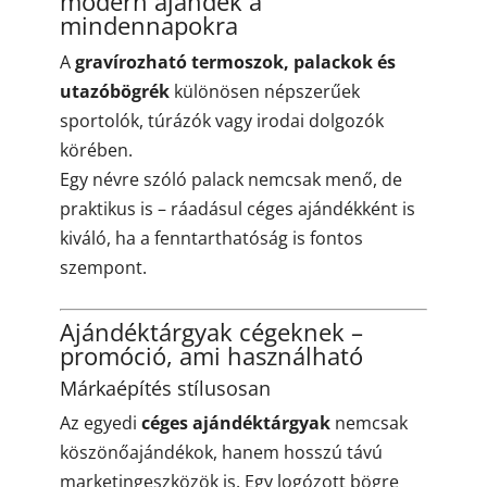
modern ajándék a
mindennapokra
A
gravírozható termoszok, palackok és
utazóbögrék
különösen népszerűek
sportolók, túrázók vagy irodai dolgozók
körében.
Egy névre szóló palack nemcsak menő, de
praktikus is – ráadásul céges ajándékként is
kiváló, ha a fenntarthatóság is fontos
szempont.
Ajándéktárgyak cégeknek –
promóció, ami használható
Márkaépítés stílusosan
Az egyedi
céges ajándéktárgyak
nemcsak
köszönőajándékok, hanem hosszú távú
marketingeszközök is. Egy logózott bögre