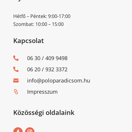
Hétfő – Péntek: 9:00-17:00
Szombat: 10:00 – 15:00
Kapcsolat
06 30 / 409 9498

06 20 / 932 3372

info@poloparadicsom.hu

Impresszum

Közösségi oldalaink