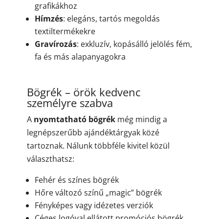
grafikákhoz
Hímzés
: elegáns, tartós megoldás
textiltermékekre
Gravírozás
: exkluzív, kopásálló jelölés fém,
fa és más alapanyagokra
Bögrék – örök kedvenc
személyre szabva
A
nyomtatható bögrék
még mindig a
legnépszerűbb ajándéktárgyak közé
tartoznak. Nálunk többféle kivitel közül
választhatsz:
Fehér és színes bögrék
Hőre változó színű „magic” bögrék
Fényképes vagy idézetes verziók
Céges logóval ellátott promóciós bögrék