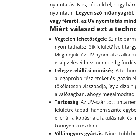
nyomtatás. Nos, képzeld el, hogy bár
nyomtatni!
Legyen szó műanyagról, f
vagy fémről, az UV nyomtatás min
Miért válaszd ezt a techn
Végtelen lehetőségek
: Szinte bár
nyomtathatsz. Sík felület? Ívelt tárg
Megoldjuk! Az UV nyomtatás alkalm
elképzeléseidhez, nem pedig fordít
Lélegzetelállító minőség
: A techno
a legapróbb részleteket és igazán él
tökéletesen visszaadja, így a dizájn
a valóságban, ahogy megálmodtad.
Tartósság
: Az UV-szárított tinta n
felületre tapad, hanem szinte egyb
ellenáll a kopásnak, fakulásnak, és
könnyen kikezdeni.
Villámgyors gyártás
: Nincs több h