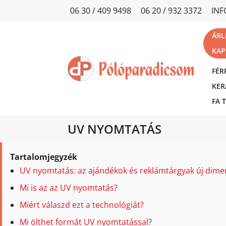
06 30 / 409 9498
06 20 / 932 3372
IN
ÁRL
KAP
FÉR
KER
FA 
UV NYOMTATÁS
Tartalomjegyzék
UV nyomtatás: az ajándékok és reklámtárgyak új dime
Mi is az az UV nyomtatás?
Miért válaszd ezt a technológiát?
Mi ölthet formát UV nyomtatással?