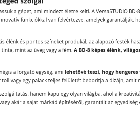
téged szolgál
ssuk a gépet, ami mindezt életre kelti. A VersaSTUDIO BD
innovatív funkciókkal van felvértezve, amelyek garantálják,
tás élénk és pontos színeket produkál, az alapozó festék has
 tinta, mint az üveg vagy a fém.
A BD-8 képes élénk, világo
 mégis a forgató egység, ami
lehetővé teszi, hogy hengeres 
 toll vagy egy palack teljes felületét beborítja a dizájn, ami
olgáltatás, hanem kapu egy olyan világba, ahol a kreativit
agy akár a saját márkád építéséről, garantált az egyediség