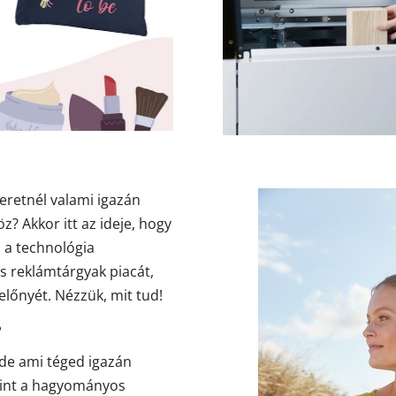
eretnél valami igazán
z? Akkor itt az ideje, hogy
 a technológia
s reklámtárgyak piacát,
lőnyét. Nézzük, mit tud!
?
 de ami téged igazán
mint a hagyományos