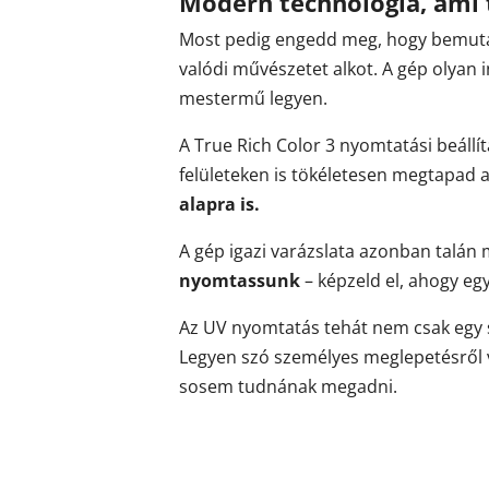
Modern technológia, ami 
Most pedig engedd meg, hogy bemuta
valódi művészetet alkot. A gép olyan 
mestermű legyen.
A True Rich Color 3 nyomtatási beállí
felületeken is tökéletesen megtapad a
alapra is.
A gép igazi varázslata azonban talán
nyomtassunk
– képzeld el, ahogy egy
Az UV nyomtatás tehát nem csak egy sz
Legyen szó személyes meglepetésről v
sosem tudnának megadni.