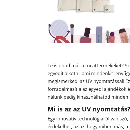
Te is unod már a tucattermékeket? Sz
egyedit alkotni, ami mindenkit lenyűgö
megismerkedj az UV nyomtatással! Ez
forradalmasítja az egyedi ajándékok é
nálunk pedig kihasználhatod minden e
Mi is az az UV nyomtatás
Egy innovatív technológiáról van szó,
érdekelhet, az az, hogy miben más, 