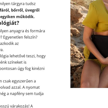
milyen tárgyra tudsz
áról, bőrről, üvegről
degyiken működik.
ológiát?
milyen anyagra és formára
y? Egyenetlen felszín?
azkodik az
va.
lógia lehetővé teszi, hogy
énk színeket is
 pontosan úgy fog kinézni
em csak egyszerűen a
eolvad azzal. A nyomat
 még a napfény sem tudja
osszú várakozás! A