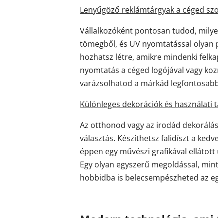
Lenyűgöző reklámtárgyak a céged szo
Vállalkozóként pontosan tudod, milyen
tömegből, és UV nyomtatással olyan
hozhatsz létre, amikre mindenki felkapj
nyomtatás a céged logójával vagy koz
varázsolhatod a márkád legfontosabb
Különleges dekorációk és használati t
Az otthonod vagy az irodád dekorálás
választás. Készíthetsz falidíszt a ked
éppen egy művészi grafikával ellátott
Egy olyan egyszerű megoldással, mint
hobbidba is belecsempészheted az e