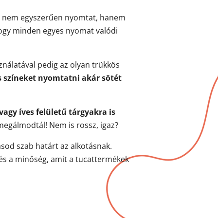
-8 nem egyszerűen nyomtat, hanem
 hogy minden egyes nyomat valódi
ználatával pedig az olyan trükkös
s színeket nyomtatni akár sötét
vagy íves felületű tárgyakra is
t megálmodtál! Nem is rossz, igaz?
ásod szab határt az alkotásnak.
 és a minőség, amit a tucattermékek