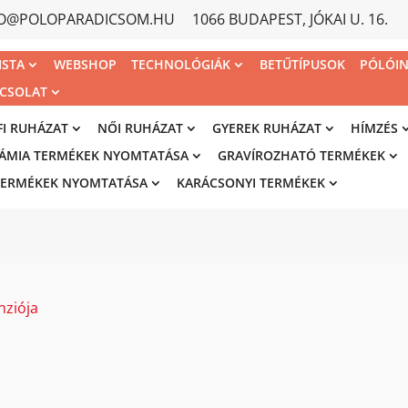
FO@POLOPARADICSOM.HU
1066 BUDAPEST, JÓKAI U. 16.
ISTA
WEBSHOP
TECHNOLÓGIÁK
BETŰTÍPUSOK
PÓLÓI
CSOLAT
FI RUHÁZAT
NŐI RUHÁZAT
GYEREK RUHÁZAT
HÍMZÉS
ÁMIA TERMÉKEK NYOMTATÁSA
GRAVÍROZHATÓ TERMÉKEK
TERMÉKEK NYOMTATÁSA
KARÁCSONYI TERMÉKEK
nziója