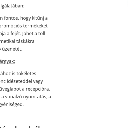
lgálatában:
 fontos, hogy kitűnj a
 promóciós termékeket
a a fejét. Jöhet a toll
metikai táskákra
 üzenetét.
árgyak:
ához is tökéletes
venc idézeteddel vagy
 üveglapot a recepcióra.
 a vonalzó nyomtatás, a
gyéniséged.