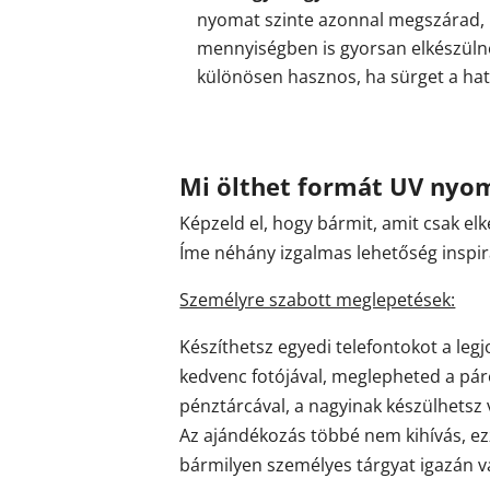
nyomat szinte azonnal megszárad, 
mennyiségben is gyorsan elkészüln
különösen hasznos, ha sürget a hat
Mi ölthet formát UV nyo
Képzeld el, hogy bármit, amit csak elk
Íme néhány izgalmas lehetőség inspir
Személyre szabott meglepetések:
Készíthetsz egyedi telefontokot a le
kedvenc fotójával, meglepheted a pár
pénztárcával, a nagyinak készülhetsz
Az ajándékozás többé nem kihívás, ez
bármilyen személyes tárgyat igazán v