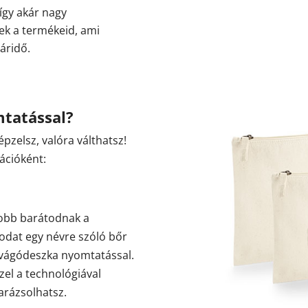
így akár nagy
ek a termékeid, ami
áridő.
mtatással?
épzelsz, valóra válthatsz!
ációként:
gjobb barátodnak a
odat egy névre szóló bőr
 vágódeszka nyomtatással.
zel a technológiával
arázsolhatsz.