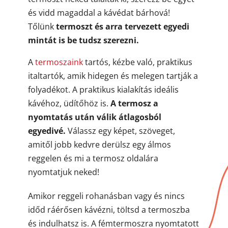
és vidd magaddal a kávédat bárhová!
Tőlünk
termoszt és arra tervezett egyedi
mintát is be tudsz szerezni.
A
termoszaink
tartós, kézbe való, praktikus
italtartók, amik hidegen és melegen tartják a
folyadékot. A praktikus kialakítás ideális
kávéhoz, üdítőhöz is.
A termosz a
nyomtatás után válik átlagosból
egyedivé.
Válassz egy képet, szöveget,
amitől jobb kedvre derülsz egy álmos
reggelen és mi a termosz oldalára
nyomtatjuk neked!
Amikor reggeli rohanásban vagy és nincs
időd ráérősen kávézni, töltsd a termoszba
és indulhatsz is. A fémtermoszra nyomtatott