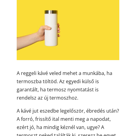
A reggeli kávé veled mehet a munkába, ha
termoszba töltöd. Az egyedi külső is
garantált, ha termosz nyomtatást is
rendelsz az új termoszhoz.
A kávé jut eszedbe legelőször, ébredés után?
A forró, frissítő ital menti meg a napodat,
ezért jó, ha mindig kéznél van, ugye? A
termoszt neked találták ki, szerezz be egyet