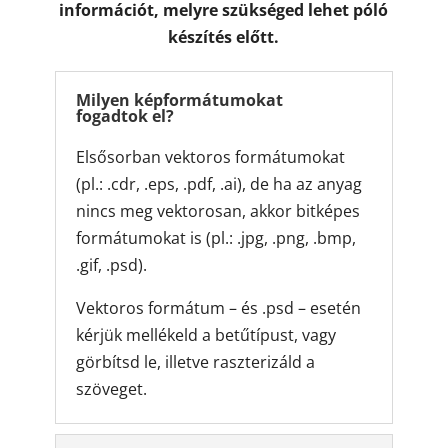
információt, melyre szükséged lehet póló
készítés előtt.
Milyen képformátumokat
fogadtok el?
Elsősorban vektoros formátumokat
(pl.: .cdr, .eps, .pdf, .ai), de ha az anyag
nincs meg vektorosan, akkor bitképes
formátumokat is (pl.: .jpg, .png, .bmp,
.gif, .psd).
Vektoros formátum – és .psd – esetén
kérjük mellékeld a betűtípust, vagy
görbítsd le, illetve raszterizáld a
szöveget.