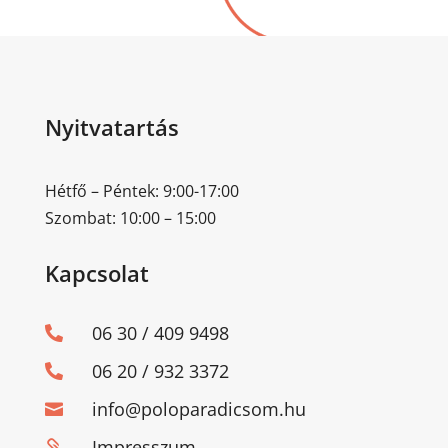
Nyitvatartás
Hétfő – Péntek: 9:00-17:00
Szombat: 10:00 – 15:00
Kapcsolat
06 30 / 409 9498

06 20 / 932 3372

info@poloparadicsom.hu

Impresszum
