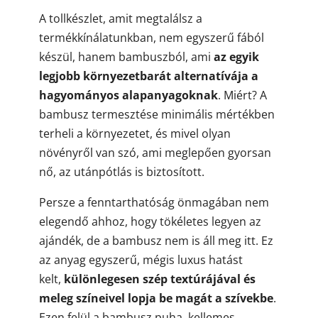
A tollkészlet, amit megtalálsz a
termékkínálatunkban, nem egyszerű fából
készül, hanem bambuszból, ami
az egyik
legjobb környezetbarát alternatívája a
hagyományos alapanyagoknak
. Miért? A
bambusz termesztése minimális mértékben
terheli a környezetet, és mivel olyan
növényről van szó, ami meglepően gyorsan
nő, az utánpótlás is biztosított.
Persze a fenntarthatóság önmagában nem
elegendő ahhoz, hogy tökéletes legyen az
ajándék, de a bambusz nem is áll meg itt. Ez
az anyag egyszerű, mégis luxus hatást
kelt,
különlegesen szép textúrájával és
meleg színeivel lopja be magát a szívekbe
.
Ezen felül a bambusz puha, kellemes