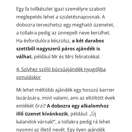
Egy fa tollkészlet igazi személyre szabott
meglepetés lehet a születésnaposnak. A
dobozra tervezhetsz egy megható üzenetet,
a tollakra pedig az ünnepelt neve kerülhet.
Ha évfordulóra készülsz,
a két darabos
szettből nagyszerű páros ajándék is
válhat
, például Mr és Mrs feliratokkal.
4. Szívhez szóló búcsúajándék nyugdíjba
vonuláskor
Mi lehet méltóbb ajándék egy hosszú karrier
lezárására, mint valami, ami az eltöltött évek
emlékét őrzi?
A dobozra egy alkalomhoz
illő üzenet kívánkozik
, például: „Új
kalandok várnak!”, a tollakra pedig rá lehet
nyomni az illető nevét. Egy ilyen ajándék