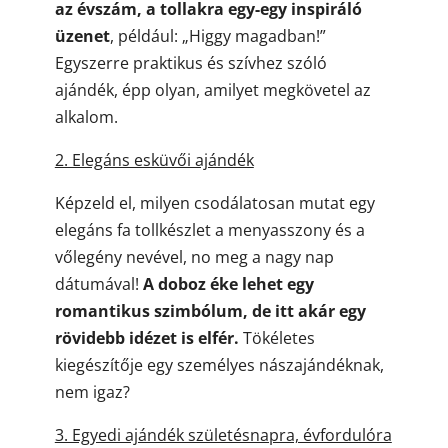
az évszám, a tollakra egy-egy inspiráló
üzenet
, például: „Higgy magadban!”
Egyszerre praktikus és szívhez szóló
ajándék, épp olyan, amilyet megkövetel az
alkalom.
2. Elegáns esküvői ajándék
Képzeld el, milyen csodálatosan mutat egy
elegáns fa tollkészlet a menyasszony és a
vőlegény nevével, no meg a nagy nap
dátumával!
A doboz éke lehet egy
romantikus szimbólum, de itt akár egy
rövidebb idézet is elfér.
Tökéletes
kiegészítője egy személyes nászajándéknak,
nem igaz?
3. Egyedi ajándék születésnapra, évfordulóra