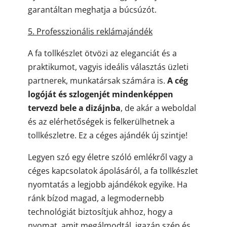
garantáltan meghatja a búcsúzót.
5. Professzionális reklámajándék
A fa tollkészlet ötvözi az eleganciát és a
praktikumot, vagyis ideális választás üzleti
partnerek, munkatársak számára is.
A cég
logóját és szlogenjét mindenképpen
tervezd bele a dizájnba
, de akár a weboldal
és az elérhetőségek is felkerülhetnek a
tollkészletre. Ez a céges ajándék új szintje!
Legyen szó egy életre szóló emlékről vagy a
céges kapcsolatok ápolásáról, a fa tollkészlet
nyomtatás a legjobb ajándékok egyike. Ha
ránk bízod magad, a legmodernebb
technológiát biztosítjuk ahhoz, hogy a
nyomat, amit megálmodtál, igazán szép és