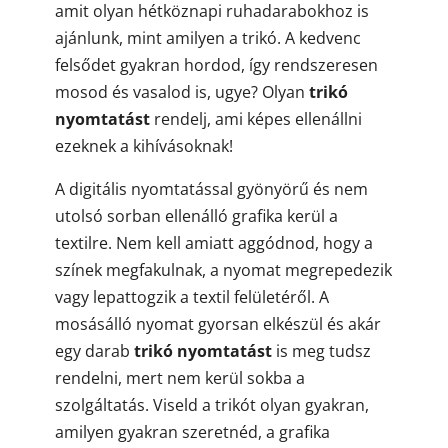
amit olyan hétköznapi ruhadarabokhoz is
ajánlunk, mint amilyen a trikó. A kedvenc
felsődet gyakran hordod, így rendszeresen
mosod és vasalod is, ugye? Olyan
trikó
nyomtatást
rendelj, ami képes ellenállni
ezeknek a kihívásoknak!
A digitális nyomtatással gyönyörű és nem
utolsó sorban ellenálló grafika kerül a
textilre. Nem kell amiatt aggódnod, hogy a
színek megfakulnak, a nyomat megrepedezik
vagy lepattogzik a textil felületéről. A
mosásálló nyomat gyorsan elkészül és akár
egy darab
trikó nyomtatást
is meg tudsz
rendelni, mert nem kerül sokba a
szolgáltatás. Viseld a trikót olyan gyakran,
amilyen gyakran szeretnéd, a grafika