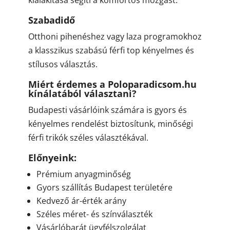
kialakítása segíti a komfortos mozgást.
Szabadidő
Otthoni pihenéshez vagy laza programokhoz
a klasszikus szabású férfi top kényelmes és
stílusos választás.
Miért érdemes a Poloparadicsom.hu
kínálatából választani?
Budapesti vásárlóink számára is gyors és
kényelmes rendelést biztosítunk, minőségi
férfi trikók széles választékával.
Előnyeink:
Prémium anyagminőség
Gyors szállítás Budapest területére
Kedvező ár-érték arány
Széles méret- és színválaszték
Vásárlóbarát ügyfélszolgálat