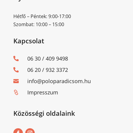
Hétfő – Péntek: 9:00-17:00
Szombat: 10:00 – 15:00
Kapcsolat
06 30 / 409 9498

06 20 / 932 3372

info@poloparadicsom.hu

Impresszum

Közösségi oldalaink