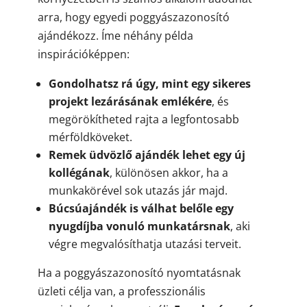
arra, hogy egyedi poggyászazonosító
ajándékozz. Íme néhány példa
inspirációképpen:
Gondolhatsz rá úgy, mint egy sikeres
projekt lezárásának emlékére
, és
megörökítheted rajta a legfontosabb
mérföldköveket.
Remek üdvözlő ajándék lehet egy új
kollégának
, különösen akkor, ha a
munkakörével sok utazás jár majd.
Búcsúajándék is válhat belőle egy
nyugdíjba vonuló munkatársnak
, aki
végre megvalósíthatja utazási terveit.
Ha a poggyászazonosító nyomtatásnak
üzleti célja van, a professzionális