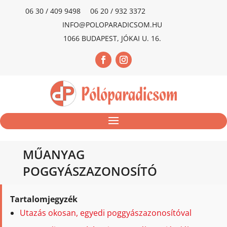
06 30 / 409 9498
06 20 / 932 3372
INFO@POLOPARADICSOM.HU
1066 BUDAPEST, JÓKAI U. 16.
MŰANYAG
POGGYÁSZAZONOSÍTÓ
Tartalomjegyzék
Utazás okosan, egyedi poggyászazonosítóval