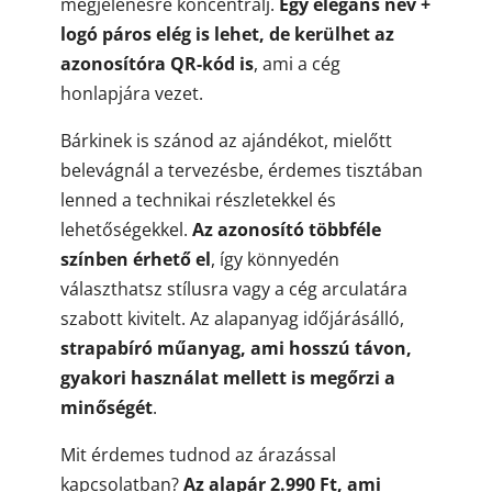
megjelenésre koncentrálj.
Egy elegáns név +
logó páros elég is lehet, de kerülhet az
azonosítóra QR-kód is
, ami a cég
honlapjára vezet.
Bárkinek is szánod az ajándékot, mielőtt
belevágnál a tervezésbe, érdemes tisztában
lenned a technikai részletekkel és
lehetőségekkel.
Az azonosító többféle
színben érhető el
, így könnyedén
választhatsz stílusra vagy a cég arculatára
szabott kivitelt. Az alapanyag időjárásálló,
strapabíró műanyag, ami hosszú távon,
gyakori használat mellett is megőrzi a
minőségét
.
Mit érdemes tudnod az árazással
kapcsolatban?
Az alapár 2.990 Ft, ami