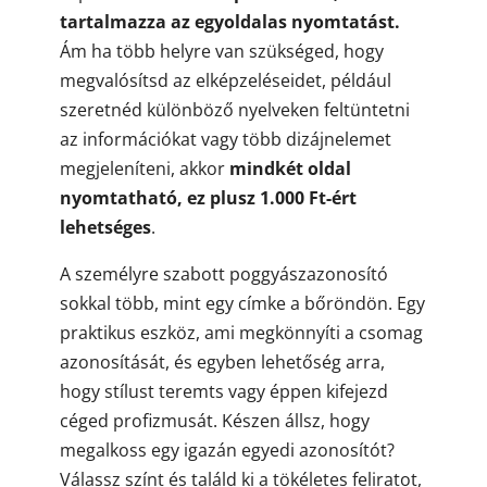
tartalmazza az egyoldalas nyomtatást.
Ám ha több helyre van szükséged, hogy
megvalósítsd az elképzeléseidet, például
szeretnéd különböző nyelveken feltüntetni
az információkat vagy több dizájnelemet
megjeleníteni, akkor
mindkét oldal
nyomtatható, ez plusz 1.000 Ft-ért
lehetséges
.
A személyre szabott poggyászazonosító
sokkal több, mint egy címke a bőröndön. Egy
praktikus eszköz, ami megkönnyíti a csomag
azonosítását, és egyben lehetőség arra,
hogy stílust teremts vagy éppen kifejezd
céged profizmusát. Készen állsz, hogy
megalkoss egy igazán egyedi azonosítót?
Válassz színt és találd ki a tökéletes feliratot,