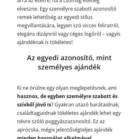
arra az esetre, ha a csomag esetleg
elveszne. Egy személyre szabott azonosító
remek lehetőség az egyedi stílus
megvillantására, legyen szó vicces feliratról,
elegáns dizájnról vagy céges logóról – vagyis
ajándéknak is tökéletes!
Az egyedi azonosító, mint
személyes ajándék
Ki ne örülne egy olyan meglepetésnek, ami
hasznos, de egyben személyre szabott és
szívből jövő is
? Gyakran utazó barátaidnak,
családtagjaidnak tökéletes ajándék lehet egy
névre szóló poggyászazonosító. Ez az
aprócska, mégis jelentőségteljes ajándék
minden használat alkalmával