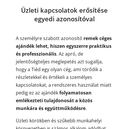
Üzleti kapcsolatok erősítése
egyedi azonosítóval
A személyre szabott azonosító
remek céges
ajándék lehet, hiszen egyszerre praktikus
és professzionális
. Az apró, de
jelentőségteljes meglepetés azt sugallja,
hogy a Tiéd egy olyan cég, ami törődik a
részletekkel és értékeli a személyes
kapcsolatokat, a rendszeres használat miatt
pedig ez az ajándék
folyamatosan
emlékezteti tulajdonosát a közös
munkára és együttműködésre
.
Üzleti körökben és szűkebb munkahelyi
környezetben is számos alkalom adódhat