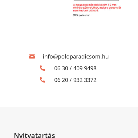
info@poloparadicsom.hu

06 30 / 409 9498

06 20 / 932 3372

Nyitvatartás