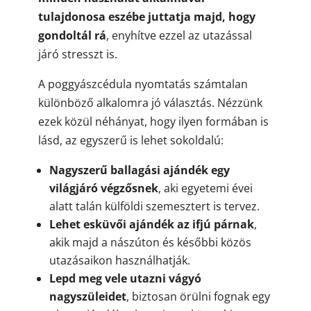
tulajdonosa eszébe juttatja majd, hogy
gondoltál rá
, enyhítve ezzel az utazással
járó stresszt is.
A poggyászcédula nyomtatás számtalan
különböző alkalomra jó választás. Nézzünk
ezek közül néhányat, hogy ilyen formában is
lásd, az egyszerű is lehet sokoldalú:
Nagyszerű ballagási ajándék egy
világjáró végzősnek
, aki egyetemi évei
alatt talán külföldi szemesztert is tervez.
Lehet esküvői ajándék az ifjú párnak
,
akik majd a nászúton és későbbi közös
utazásaikon használhatják.
Lepd meg vele utazni vágyó
nagyszüleidet
, biztosan örülni fognak egy