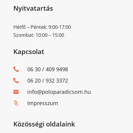
Nyitvatartás
Hétfő – Péntek: 9:00-17:00
Szombat: 10:00 – 15:00
Kapcsolat
06 30 / 409 9498

06 20 / 932 3372

info@poloparadicsom.hu

Impresszum

Közösségi oldalaink