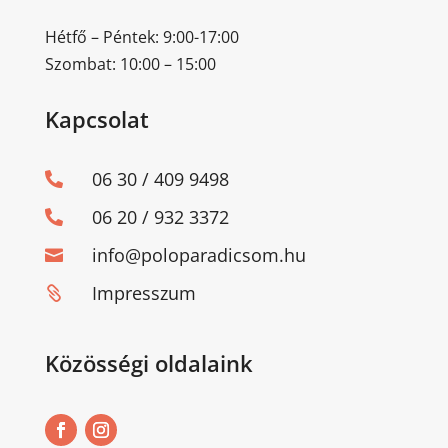
Hétfő – Péntek: 9:00-17:00
Szombat: 10:00 – 15:00
Kapcsolat
06 30 / 409 9498

06 20 / 932 3372

info@poloparadicsom.hu

Impresszum

Közösségi oldalaink