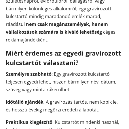
születésnapról, évfordulóról, ballagásról vagy
bármilyen különleges alkalomról, egy gravírozott
kulcstartó mindig maradandó emlék marad,
ráadásul
nem csak magánszemélyek, hanem
vállalkozások számára is kiváló lehetőség
céges
reklámajándékként.
Miért érdemes az egyedi gravírozott
kulcstartót választani?
Személyre szabható
: Egy gravírozott kulcstartó
teljesen egyedi lehet, hiszen bármilyen név, dátum,
szöveg vagy minta rákerülhet.
Időtálló ajándék
: A gravírozás tartós, nem kopik le,
és hosszú évekig megőrzi eredeti állapotát.
Praktikus kiegészítő
: Kulcstartót mindenki használ,