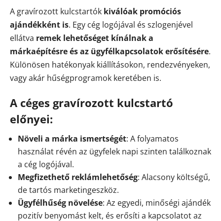
A gravírozott kulcstartók
kiválóak promóciós
ajándékként is
. Egy cég logójával és szlogenjével
ellátva
remek lehetőséget kínálnak a
márkaépítésre és az ügyfélkapcsolatok erősítésére
.
Különösen hatékonyak kiállításokon, rendezvényeken,
vagy akár hűségprogramok keretében is.
A céges gravírozott kulcstartó
előnyei:
Növeli a márka ismertségét
: A folyamatos
használat révén az ügyfelek napi szinten találkoznak
a cég logójával.
Megfizethető reklámlehetőség
: Alacsony költségű,
de tartós marketingeszköz.
Ügyfélhűség növelése
: Az egyedi, minőségi ajándék
pozitív benyomást kelt, és erősíti a kapcsolatot az