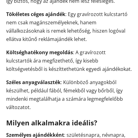
így biztos, hogy az ajándék nem lesz felesleges.
Tökéletes céges ajándék
: Egy gravírozott kulcstartó
nem csak magánszemélyeknek, hanem
vállalkozásoknak is remek lehetőség, hiszen logóval
ellátva kitűnő reklámajándék lehet.
Költséghatékony megoldás
: A gravírozott
kulcstartók ára megfizethető, így kisebb
költségvetésből is készíttethetünk egyedi ajándékokat.
Széles anyagválaszték
: Különböző anyagokból
készülhet, például fából, fémekből vagy bőrből, így
mindenki megtalálhatja a számára legmegfelelőbb
változatot.
Milyen alkalmakra ideális?
Személyes ajándékként
: születésnapra, névnapra,