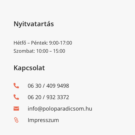
Nyitvatartás
Hétfő – Péntek: 9:00-17:00
Szombat: 10:00 – 15:00
Kapcsolat
06 30 / 409 9498

06 20 / 932 3372

info@poloparadicsom.hu

Impresszum
