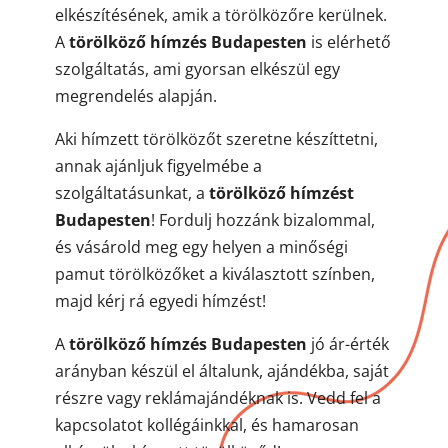
elkészítésének, amik a törölközőre kerülnek.
A
törölköző hímzés Budapesten
is elérhető
szolgáltatás, ami gyorsan elkészül egy
megrendelés alapján.
Aki hímzett törölközőt szeretne készíttetni,
annak ajánljuk figyelmébe a
szolgáltatásunkat, a
törölköző hímzést
Budapesten
! Fordulj hozzánk bizalommal,
és vásárold meg egy helyen a minőségi
pamut törölközőket a kiválasztott színben,
majd kérj rá egyedi hímzést!
A
törölköző hímzés Budapesten
jó ár-érték
arányban készül el általunk, ajándékba, saját
részre vagy reklámajándéknak is. Vedd fel a
kapcsolatot kollégáinkkal, és hamarosan