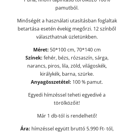
pamutból.
Minőségét a használati utasításban foglaltak
betartása esetén évekig megőrzi. 12 színből
választhatnak üzletünkben.
Méret:
50*100 cm, 70*140 cm
Színek:
fehér, bézs, rózsaszín, sárga,
narancs, piros, lila, zöld, világoskék,
királykék, barna, szürke.
Anyagösszetétel:
100 % pamut.
Egyedi hímzéssel teheti egyedivé a
törölközőit!
Már 1 db-tól is rendelhető!
Ára:
hímzéssel együtt bruttó 5.990 Ft- tól,