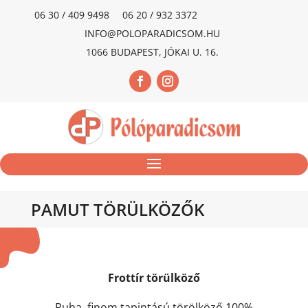
06 30 / 409 9498
06 20 / 932 3372
INFO@POLOPARADICSOM.HU
1066 BUDAPEST, JÓKAI U. 16.
PAMUT TÖRÜLKÖZŐK
Frottír törülköző
Puha, finom tapintású törölköző 100%