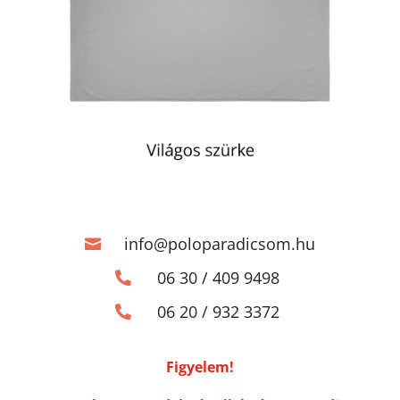
info@poloparadicsom.hu

06 30 / 409 9498

06 20 / 932 3372

Figyelem!