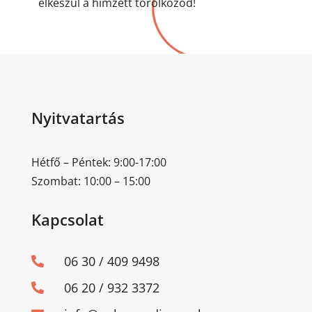
elkészül a hímzett törölköződ!
Nyitvatartás
Hétfő – Péntek: 9:00-17:00
Szombat: 10:00 – 15:00
Kapcsolat
06 30 / 409 9498

06 20 / 932 3372
