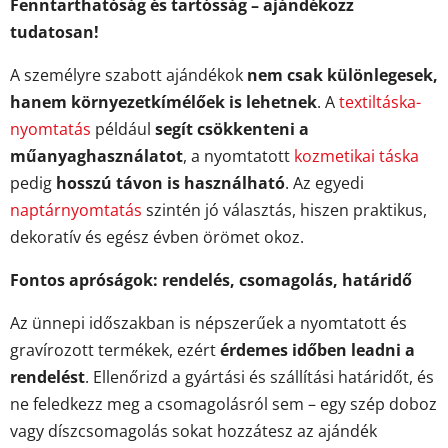
Fenntarthatóság és tartósság – ajándékozz
tudatosan!
A személyre szabott ajándékok
nem csak különlegesek,
hanem környezetkímélőek is lehetnek
. A
textiltáska-
nyomtatás
például
segít csökkenteni a
műanyaghasználatot
, a nyomtatott
kozmetikai táska
pedig
hosszú távon is használható
. Az egyedi
naptárnyomtatás
szintén jó választás, hiszen praktikus,
dekoratív és egész évben örömet okoz.
Fontos apróságok: rendelés, csomagolás, határidő
Az ünnepi időszakban is népszerűek a nyomtatott és
gravírozott termékek, ezért
érdemes időben leadni a
rendelést
. Ellenőrizd a gyártási és szállítási határidőt, és
ne feledkezz meg a csomagolásról sem – egy szép doboz
vagy díszcsomagolás sokat hozzátesz az ajándék