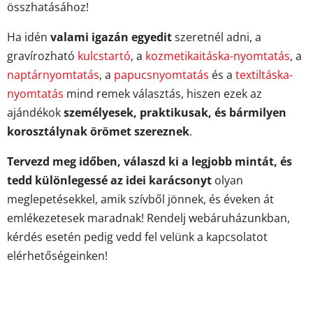
összhatásához!
Ha idén
valami igazán egyedit
szeretnél adni, a
gravírozható
kulcstartó
, a
kozmetikaitáska-nyomtatás
, a
naptárnyomtatás
, a
papucsnyomtatás
és a
textiltáska-
nyomtatás
mind remek választás, hiszen ezek az
ajándékok
személyesek, praktikusak, és bármilyen
korosztálynak örömet szereznek
.
Tervezd meg időben, válaszd ki a legjobb mintát, és
tedd különlegessé az idei karácsonyt
olyan
meglepetésekkel, amik szívből jönnek, és éveken át
emlékezetesek maradnak! Rendelj webáruházunkban,
kérdés esetén pedig vedd fel velünk a kapcsolatot
elérhetőségeinken!