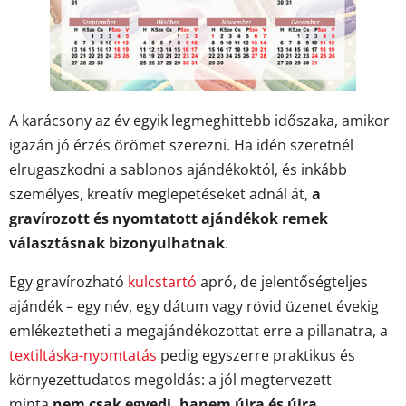
A karácsony az év egyik legmeghittebb időszaka, amikor
igazán jó érzés örömet szerezni. Ha idén szeretnél
elrugaszkodni a sablonos ajándékoktól, és inkább
személyes, kreatív meglepetéseket adnál át,
a
gravírozott és nyomtatott ajándékok remek
választásnak bizonyulhatnak
.
Egy gravírozható
kulcstartó
apró, de jelentőségteljes
ajándék – egy név, egy dátum vagy rövid üzenet évekig
emlékeztetheti a megajándékozottat erre a pillanatra, a
textiltáska-nyomtatás
pedig egyszerre praktikus és
környezettudatos megoldás: a jól megtervezett
minta
nem csak egyedi, hanem újra és újra