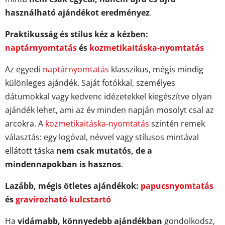
használható ajándékot eredményez
.
Praktikusság és stílus kéz a kézben:
naptárnyomtatás
és
kozmetikaitáska-nyomtatás
Az egyedi
naptárnyomtatás
klasszikus, mégis mindig
különleges ajándék. Saját fotókkal, személyes
dátumokkal vagy kedvenc idézetekkel kiegészítve olyan
ajándék lehet, ami az év minden napján mosolyt csal az
arcokra. A
kozmetikaitáska-nyomtatás
szintén remek
választás: egy logóval, névvel vagy stílusos mintával
ellátott táska
nem csak mutatós, de a
mindennapokban is hasznos
.
Lazább, mégis ötletes ajándékok:
papucsnyomtatás
és
gravírozható kulcstartó
Ha
vidámabb, könnyedebb ajándékban
gondolkodsz,