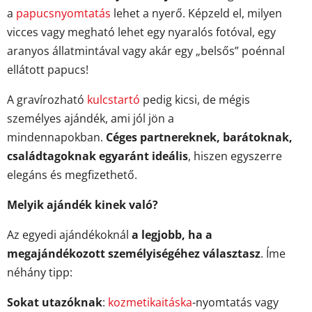
a
papucsnyomtatás
lehet a nyerő. Képzeld el, milyen
vicces vagy megható lehet egy nyaralós fotóval, egy
aranyos állatmintával vagy akár egy „belsős” poénnal
ellátott papucs!
A gravírozható
kulcstartó
pedig kicsi, de mégis
személyes ajándék, ami jól jön a
mindennapokban.
Céges partnereknek, barátoknak,
családtagoknak egyaránt ideális
, hiszen egyszerre
elegáns és megfizethető.
Melyik ajándék kinek való?
Az egyedi ajándékoknál
a legjobb, ha a
megajándékozott személyiségéhez választasz
. Íme
néhány tipp:
Sokat utazóknak
:
kozmetikaitáska
-nyomtatás vagy