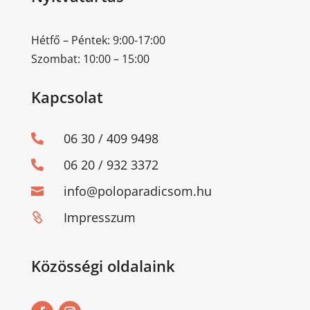
Hétfő – Péntek: 9:00-17:00
Szombat: 10:00 – 15:00
Kapcsolat
06 30 / 409 9498

06 20 / 932 3372

info@poloparadicsom.hu

Impresszum

Közösségi oldalaink