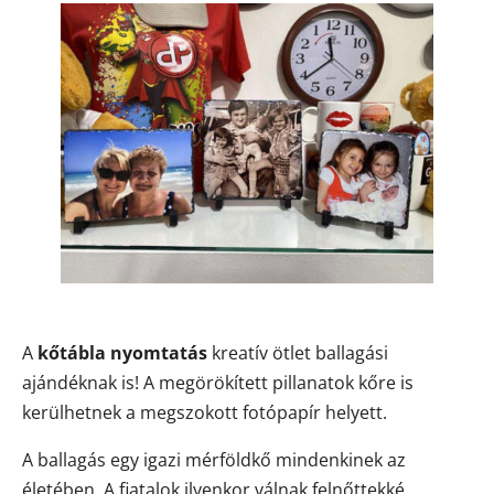
A
kőtábla nyomtatás
kreatív ötlet ballagási
ajándéknak is! A megörökített pillanatok kőre is
kerülhetnek a megszokott fotópapír helyett.
A ballagás egy igazi mérföldkő mindenkinek az
életében. A fiatalok ilyenkor válnak felnőttekké,