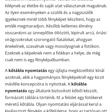
kilépnek az életbe és saját utat választanak maguknak.
Az ilyen eseményeken a szülők és a nagyszülők
igyekeznek minél több fényképet készíteni, hogy az
emlék megmaradjon. Később kellemes élmény
visszanézni az ünneplőbe öltözött, kipirult arcú, óriási
virágcsokrokat szorongató fiatalokat, ahogyan
énekelnek, szavalnak vagy mosolyognak a fotókon.
Ezeknek a képeknek nem a fiókban a helye, de még
csak nem is egy fényképalbumban.
A
kőtábla nyomtatás
egy újfajta megközelítést kínál
azoknak, akik a hagyományos fényképeknél egy kicsit
másféle koncepcióra is nyitottak. A
kőtábla
nyomtatás
egy általunk biztosított kőből készült,
formázott táblára történik. Itt a felület egy fotókeret
méretű kőtábla. Olyan nyomtatási eljárással kerül a
kiválasztott fénykép a kőfelületre, hogy az tartósan ott