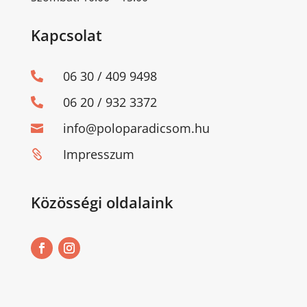
Kapcsolat
06 30 / 409 9498

06 20 / 932 3372

info@poloparadicsom.hu

Impresszum

Közösségi oldalaink