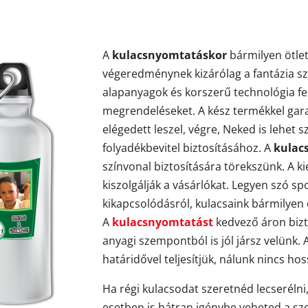
A
kulacsnyomtatáskor
bármilyen ötlet
végeredménynek kizárólag a fantázia sz
alapanyagok és korszerű technológia fel
megrendeléseket. A kész termékkel gar
elégedett leszel, végre, Neked is lehet s
folyadékbevitel biztosításához. A
kulac
színvonal biztosítására törekszünk. A k
kiszolgálják a vásárlókat. Legyen szó spo
kikapcsolódásról, kulacsaink bármilyen 
A
kulacsnyomtatást
kedvező áron bizt
anyagi szempontból is jól jársz velünk.
határidővel teljesítjük, nálunk nincs ho
Ha régi kulacsodat szeretnéd lecserélni,
esetben is bátran igénybe veheted a szo