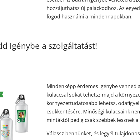
hozzájuthatsz új palackodhoz. Az egyed
fogod használni a mindennapokban.
d igénybe a szolgáltatást!
Mindenképp érdemes igénybe venned a s
kulaccsal sokat tehetsz majd a környez
környezettudatosabb lehetsz, odafigye
csökkentésére. Minőségi kulacsaink ne
mintáktól pedig csak szebbek lesznek 
Válassz bennünket, és legyél tulajdonos