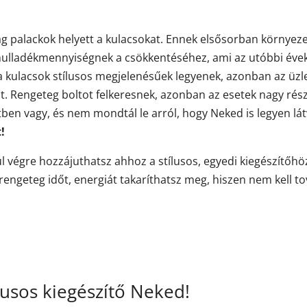
g palackok helyett a kulacsokat. Ennek elsősorban környeze
ulladékmennyiségnek a csökkentéséhez, ami az utóbbi évek
a kulacsok stílusos megjelenésűek legyenek, azonban az üzl
t. Rengeteg boltot felkeresnek, azonban az esetek nagy rés
en vagy, és nem mondtál le arról, hogy Neked is legyen lát
!
l végre hozzájuthatsz ahhoz a stílusos, egyedi kiegészítőhöz
rengeteg időt, energiát takaríthatsz meg, hiszen nem kell 
lusos kiegészítő Neked!