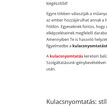
kiegészítőd!
Egyre többen választják a műanya
az ember hozzájárulhat annak a h
Földön. Egyeseknek fontos, hogy 
elképzeléseinek megfelelő darabo
Amennyiben Te is hasonló helyzetb
figyelmedbe a
kulacsnyomtatást
A
kulacsnyomtatás
keretein belü
Szolgáltatásunk igénybevételével 
után.
Kulacsnyomtatás: stí