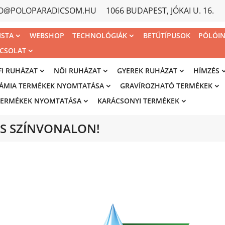
FO@POLOPARADICSOM.HU
1066 BUDAPEST, JÓKAI U. 16.
ISTA
WEBSHOP
TECHNOLÓGIÁK
BETŰTÍPUSOK
PÓLÓI
CSOLAT
FI RUHÁZAT
NŐI RUHÁZAT
GYEREK RUHÁZAT
HÍMZÉS
ÁMIA TERMÉKEK NYOMTATÁSA
GRAVÍROZHATÓ TERMÉKEK
TERMÉKEK NYOMTATÁSA
KARÁCSONYI TERMÉKEK
S SZÍNVONALON!