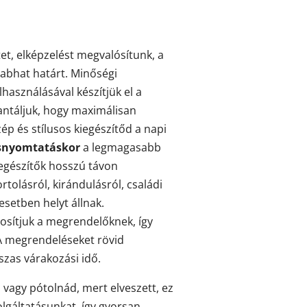
et, elképzelést megvalósítunk, a
abhat határt. Minőségi
használásával készítjük el a
antáljuk, hogy maximálisan
zép és stílusos kiegészítőd a napi
snyomtatáskor
a legmagasabb
iegészítők hosszú távon
rtolásról, kirándulásról, családi
esetben helyt állnak.
osítjuk a megrendelőknek, így
 A megrendeléseket rövid
sszas várakozási idő.
 vagy pótolnád, mert elveszett, ez
lgáltatásunkat, így gyorsan