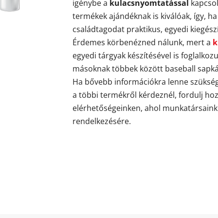
igénybe a
kulacsnyomtatással
kapcsol
termékek ajándéknak is kiválóak, így, 
családtagodat praktikus, egyedi kiegészí
Érdemes körbenézned nálunk, mert a
k
egyedi tárgyak készítésével is foglalk
másoknak többek között baseball sapká
Ha bővebb információkra lenne szüksé
a többi termékről kérdeznél, fordulj h
elérhetőségeinken, ahol munkatársaink 
rendelkezésére.