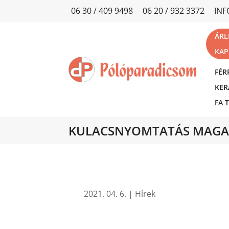
06 30 / 409 9498
06 20 / 932 3372
IN
ÁRL
KAP
FÉR
KER
FA 
KULACSNYOMTATÁS MAGA
2021. 04. 6.
|
Hírek