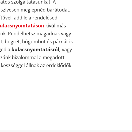
atos szolgáltatásunkat! A
ha szívesen meglepnéd barátodat,
tővel, add le a rendelésed!
ulacsnyomtatáson
kívül más
ozunk. Rendelhetsz magadnak vagy
t, bögrét, hógömböt és párnát is.
ged a
kulacsnyomtatásról,
vagy
ozzánk bizalommal a megadott
készséggel állnak az érdeklődők