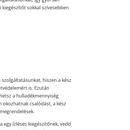
i kiegészítőt sokkal szívesebben
zolgáltatásunkat, hiszen a kész
etvédelemért is. Ezután
lhetsz a hulladékmennyiség
m okozhatnak csalódást, a kész
a megrendelések.
a egy ízléses kiegészítőnek, vedd