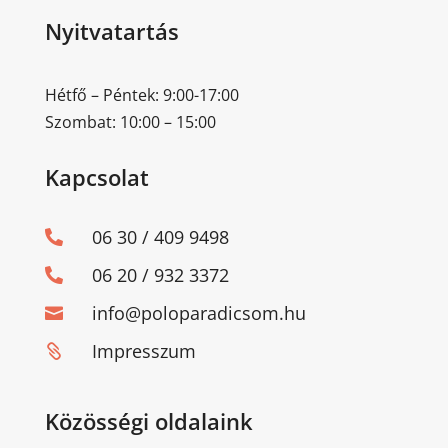
Nyitvatartás
Hétfő – Péntek: 9:00-17:00
Szombat: 10:00 – 15:00
Kapcsolat
06 30 / 409 9498

06 20 / 932 3372

info@poloparadicsom.hu

Impresszum

Közösségi oldalaink