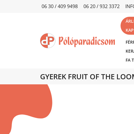
06 30 / 409 9498
06 20 / 932 3372
IN
ÁRL
KAP
FÉR
KER
FA 
GYEREK FRUIT OF THE LOO