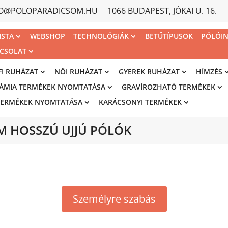
FO@POLOPARADICSOM.HU
1066 BUDAPEST, JÓKAI U. 16.
ISTA
WEBSHOP
TECHNOLÓGIÁK
BETŰTÍPUSOK
PÓLÓI
CSOLAT
FI RUHÁZAT
NŐI RUHÁZAT
GYEREK RUHÁZAT
HÍMZÉS
ÁMIA TERMÉKEK NYOMTATÁSA
GRAVÍROZHATÓ TERMÉKEK
TERMÉKEK NYOMTATÁSA
KARÁCSONYI TERMÉKEK
M HOSSZÚ UJJÚ PÓLÓK
Személyre szabás