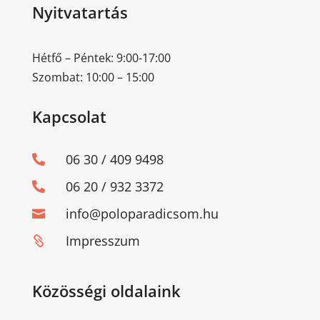
Nyitvatartás
Hétfő – Péntek: 9:00-17:00
Szombat: 10:00 – 15:00
Kapcsolat
06 30 / 409 9498

06 20 / 932 3372

info@poloparadicsom.hu

Impresszum

Közösségi oldalaink