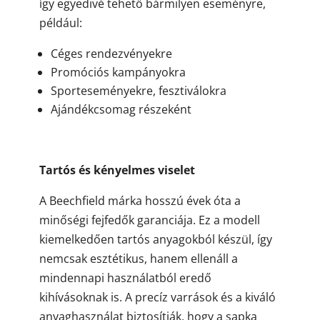
így egyedivé tehető bármilyen eseményre,
például:
Céges rendezvényekre
Promóciós kampányokra
Sporteseményekre, fesztiválokra
Ajándékcsomag részeként
Tartós és kényelmes viselet
A Beechfield márka hosszú évek óta a
minőségi fejfedők garanciája. Ez a modell
kiemelkedően tartós anyagokból készül, így
nemcsak esztétikus, hanem ellenáll a
mindennapi használatból eredő
kihívásoknak is. A precíz varrások és a kiváló
anyaghasználat biztosítják, hogy a sapka