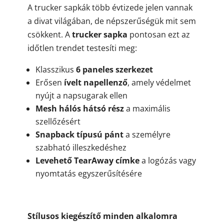
A trucker sapkák több évtizede jelen vannak
a divat világában, de népszerűségük mit sem
csökkent. A
trucker sapka
pontosan ezt az
időtlen trendet testesíti meg:
Klasszikus
6 paneles szerkezet
Erősen
ívelt napellenző
, amely védelmet
nyújt a napsugarak ellen
Mesh hálós hátsó rész
a maximális
szellőzésért
Snapback típusú pánt
a személyre
szabható illeszkedéshez
Levehető TearAway címke
a logózás vagy
nyomtatás egyszerűsítésére
Stílusos kiegészítő minden alkalomra